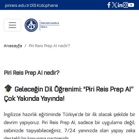
pirireis.edu.tr
OİS
Kütüphane
Anasayfa
Piri Reis Prep AI nedir?
Piri Reis Prep AI nedir?
Geleceğin Dil Öğrenimi: “Piri Reis Prep AI”
Çok Yakında Yayında!
İngilizce hazırlık eğitiminde Türkiye’de bir ilk olacak şekilde bir
devrim yapıyoruz. Piri Reis Prep AI, sadece bir uygulama değil;
cebinizde taşıyabileceğiniz, 7/24 yanınızda olan yapay zeka
destekli bir konuşma partneridir.