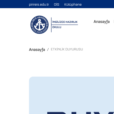
pirireis.edu.tr
OİS
Kütüphane
Anasayfa
Anasayfa
ETKİNLİK DUYURUSU